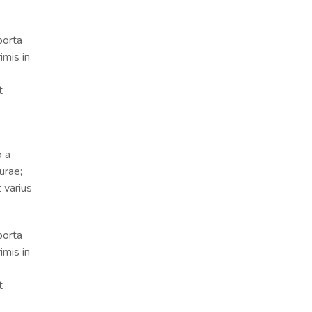
porta
imis in
t
o a
urae;
 varius
porta
imis in
t