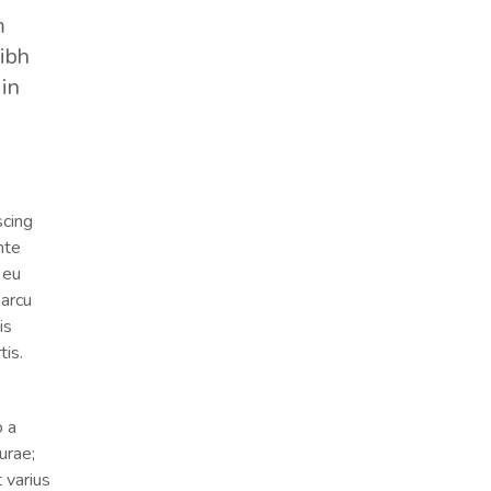
m
nibh
 in
scing
nte
 eu
 arcu
is
tis.
o a
urae;
 varius