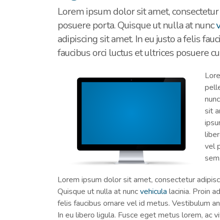
Lorem ipsum dolor sit amet, consectetur 
posuere porta. Quisque ut nulla at nunc
adipiscing sit amet. In eu justo a felis f
faucibus orci luctus et ultrices posuere cub
Lore
pell
nun
sit 
ipsu
libe
vel 
sem.
Lorem ipsum dolor sit amet, consectetur adipisc
Quisque ut nulla at nunc
vehicula
lacinia. Proin ad
felis faucibus ornare vel id metus. Vestibulum ant
In eu libero ligula. Fusce eget metus lorem, ac vi