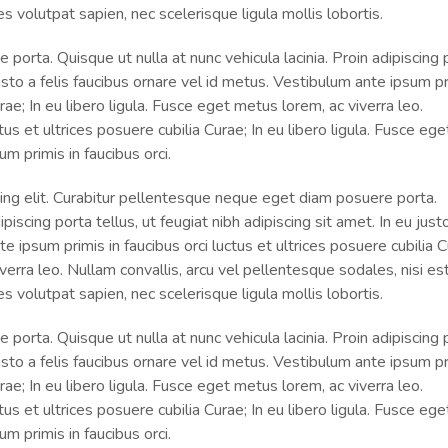
es volutpat sapien, nec scelerisque ligula mollis lobortis.
orta. Quisque ut nulla at nunc vehicula lacinia. Proin adipiscing 
 justo a felis faucibus ornare vel id metus. Vestibulum ante ipsum pr
urae; In eu libero ligula. Fusce eget metus lorem, ac viverra leo.
us et ultrices posuere cubilia Curae; In eu libero ligula. Fusce ege
m primis in faucibus orci.
ing elit. Curabitur pellentesque neque eget diam posuere porta.
ipiscing porta tellus, ut feugiat nibh adipiscing sit amet. In eu just
e ipsum primis in faucibus orci luctus et ultrices posuere cubilia C
verra leo. Nullam convallis, arcu vel pellentesque sodales, nisi est
es volutpat sapien, nec scelerisque ligula mollis lobortis.
orta. Quisque ut nulla at nunc vehicula lacinia. Proin adipiscing 
 justo a felis faucibus ornare vel id metus. Vestibulum ante ipsum pr
urae; In eu libero ligula. Fusce eget metus lorem, ac viverra leo.
us et ultrices posuere cubilia Curae; In eu libero ligula. Fusce ege
m primis in faucibus orci.