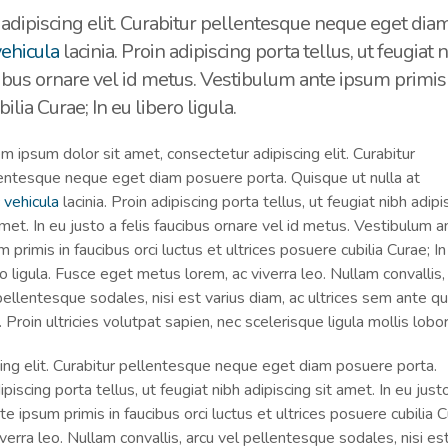
adipiscing elit. Curabitur pellentesque neque eget dia
vehicula
lacinia. Proin adipiscing porta tellus, ut feugiat 
aucibus ornare vel id metus. Vestibulum ante ipsum primis
ilia Curae; In eu libero ligula.
m ipsum dolor sit amet, consectetur adipiscing elit. Curabitur
entesque neque eget diam posuere porta. Quisque ut nulla at
c
vehicula
lacinia. Proin adipiscing porta tellus, ut feugiat nibh adipi
amet. In eu justo a felis faucibus ornare vel id metus. Vestibulum a
m primis in faucibus orci luctus et ultrices posuere cubilia Curae; In
ro ligula. Fusce eget metus lorem, ac viverra leo. Nullam convallis,
pellentesque sodales, nisi est varius diam, ac ultrices sem ante qu
 Proin ultricies volutpat sapien, nec scelerisque ligula mollis lobor
ing elit. Curabitur pellentesque neque eget diam posuere porta.
ipiscing porta tellus, ut feugiat nibh adipiscing sit amet. In eu just
e ipsum primis in faucibus orci luctus et ultrices posuere cubilia C
verra leo. Nullam convallis, arcu vel pellentesque sodales, nisi est