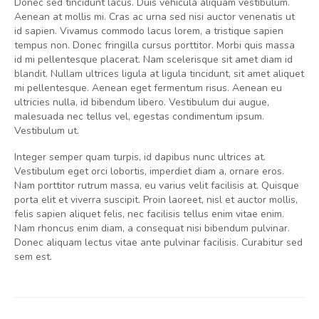
Donec sed tincidunt lacus. Duis vehicula aliquam vestibulum.
Aenean at mollis mi. Cras ac urna sed nisi auctor venenatis ut
id sapien. Vivamus commodo lacus lorem, a tristique sapien
tempus non. Donec fringilla cursus porttitor. Morbi quis massa
id mi pellentesque placerat. Nam scelerisque sit amet diam id
blandit. Nullam ultrices ligula at ligula tincidunt, sit amet aliquet
mi pellentesque. Aenean eget fermentum risus. Aenean eu
ultricies nulla, id bibendum libero. Vestibulum dui augue,
malesuada nec tellus vel, egestas condimentum ipsum.
Vestibulum ut.
Integer semper quam turpis, id dapibus nunc ultrices at.
Vestibulum eget orci lobortis, imperdiet diam a, ornare eros.
Nam porttitor rutrum massa, eu varius velit facilisis at. Quisque
porta elit et viverra suscipit. Proin laoreet, nisl et auctor mollis,
felis sapien aliquet felis, nec facilisis tellus enim vitae enim.
Nam rhoncus enim diam, a consequat nisi bibendum pulvinar.
Donec aliquam lectus vitae ante pulvinar facilisis. Curabitur sed
sem est.