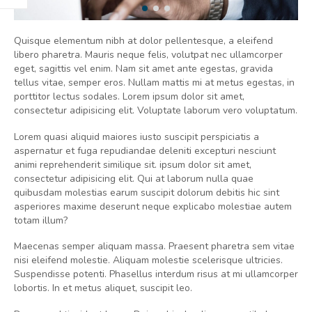
Quisque elementum nibh at dolor pellentesque, a eleifend
libero pharetra. Mauris neque felis, volutpat nec ullamcorper
eget, sagittis vel enim. Nam sit amet ante egestas, gravida
tellus vitae, semper eros. Nullam mattis mi at metus egestas, in
porttitor lectus sodales. Lorem ipsum dolor sit amet,
consectetur adipisicing elit. Voluptate laborum vero voluptatum.
Lorem quasi aliquid maiores iusto suscipit perspiciatis a
aspernatur et fuga repudiandae deleniti excepturi nesciunt
animi reprehenderit similique sit. ipsum dolor sit amet,
consectetur adipisicing elit. Qui at laborum nulla quae
quibusdam molestias earum suscipit dolorum debitis hic sint
asperiores maxime deserunt neque explicabo molestiae autem
totam illum?
Maecenas semper aliquam massa. Praesent pharetra sem vitae
nisi eleifend molestie. Aliquam molestie scelerisque ultricies.
Suspendisse potenti. Phasellus interdum risus at mi ullamcorper
lobortis. In et metus aliquet, suscipit leo.